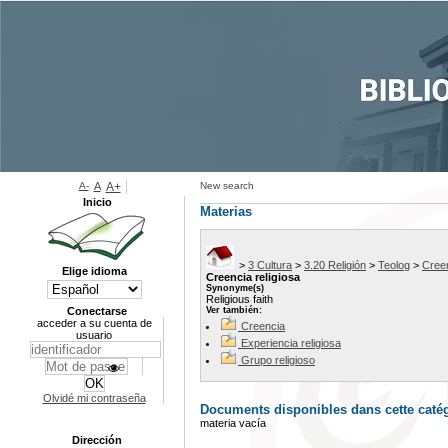
A-
A
A+
New search
Inicio
Materias
>
3 Cultura
>
3.20 Religión
>
Teolog
>
Creen
Elige idioma
Creencia religiosa
Synonyme(s)
Religious faith
Conectarse
Ver también:
acceder a su cuenta de
Creencia
usuario
Experiencia religiosa
Grupo religioso
Olvidé mi contraseña
Documents disponibles dans cette catég
materia vacía
Dirección