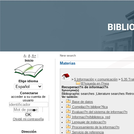
A-
A
A+
New search
Inicio
Materias
>
5 Información y comunicación
>
5.35 Tra
Elige idioma
B?squeda en l?nea
Recuperaci?n de informaci?n
Synonyme(s)
Conectarse
Bibliographic searches ;Literature searches Retr
acceder a su cuenta de
Ver también:
usuario
Base de datos
Compilaci?n bibliogr?fica
Evaluaci?n del sistema de informaci?n
Informaci?n/biblioteca, red
Olvidé mi contraseña
Lenguaje de indexaci?n
Procesamiento de la informaci?n
Dirección
Servicio de referencia