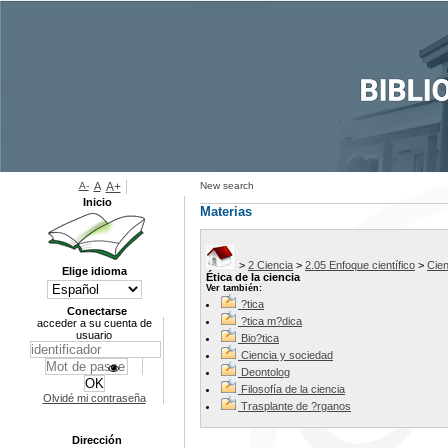
A-
A
A+
New search
Inicio
Materias
>
2 Ciencia
>
2.05 Enfoque científico
>
Cien
Elige idioma
Ética de la ciencia
Ver también:
?tica
Conectarse
?tica m?dica
acceder a su cuenta de
usuario
Bio?tica
Ciencia y sociedad
Deontolog
Filosofía de la ciencia
Olvidé mi contraseña
Trasplante de ?rganos
Dirección