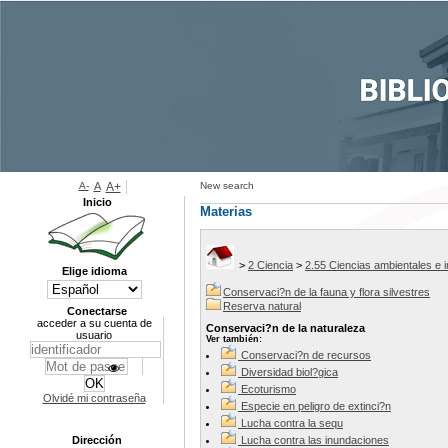
A-
A
A+
New search
Inicio
Materias
>
2 Ciencia
>
2.55 Ciencias ambientales e i
Elige idioma
Conservaci?n de la fauna y flora silvestres
Reserva natural
Conectarse
acceder a su cuenta de
Conservaci?n de la naturaleza
usuario
Ver también:
Conservaci?n de recursos
Diversidad biol?gica
Ecoturismo
Olvidé mi contraseña
Especie en peligro de extinci?n
Lucha contra la sequ
Dirección
Lucha contra las inundaciones