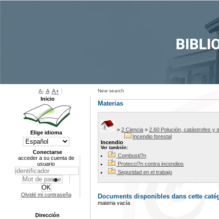
A-
A
A+
New search
Inicio
Materias
>
2 Ciencia
>
2.60 Polución, catástrofes y 
Elige idioma
Incendio forestal
Incendio
Ver también:
Conectarse
Combusti?n
acceder a su cuenta de
usuario
Protecci?n contra incendios
Seguridad en el trabajo
Olvidé mi contraseña
Documents disponibles dans cette catég
materia vacía
Dirección