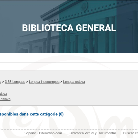
a
>
3.35 Lenguas
>
Lengua indoeuropea
>
Lengua eslava
slava
a eslava
ponibles dans cette catégorie (
0
)
Soporte - Bibliolatino.com
Biblioteca Virtual y Documental
Buscar e