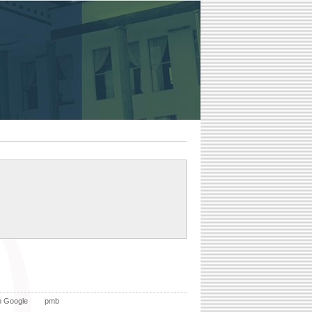
n Google
pmb