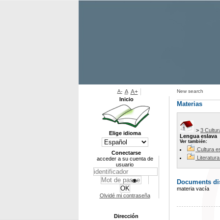
A-
A
A+
New search
Inicio
Materias
>
3 Cultur
Elige idioma
Lengua eslava
Ver también:
Cultura e
Conectarse
Literatur
acceder a su cuenta de
usuario
Documents dis
materia vacía
Olvidé mi contraseña
Dirección