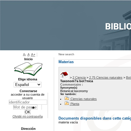
A-
A
A+
New search
Inicio
Materias
>
2 Ciencia
>
2.75 Ciencias naturales
>
Bot
Elige idioma
Taxonom?a bot?nica
Commentaire :
Synonyme(s)
Conectarse
Botanical taxonomy
acceder a su cuenta de
Ver también:
usuario
Ciencias naturales
Planta
Olvidé mi contraseña
Documents disponibles dans cette catég
materia vacía
Dirección