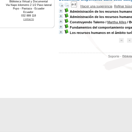
Biblioteca Virtual y Documental
Via Napo kilometro 2 1/2 Paso lateral
Hacer una sugerencia
Refinar bús
Puyo - Pastaza - Ecuador
Administración de los recursos human
Ecuador
032 889 118
Administración de los recursos human
contacto
Construyendo Talento
/
Martha Alles
/ B
Fundamentos del comportamiento orga
Los recursos humanos en el ámbito turí
Soporte - Bibliol