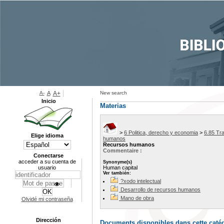
A-
A
A+
New search
Inicio
Materias
>
6 Politica, derecho y economia
>
6.85 Tr
Elige idioma
humanos
Recursos humanos
Commentaire :
Conectarse
acceder a su cuenta de
Synonyme(s)
usuario
Human capital
Ver también:
?xodo intelectual
Desarrollo de recursos humanos
Mano de obra
Olvidé mi contraseña
Dirección
Documents disponibles dans cette catég