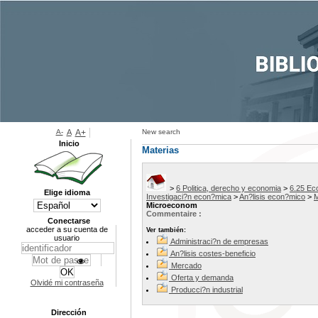
A-
A
A+
New search
Inicio
Materias
>
6 Politica, derecho y economia
>
6.25 Ec
Elige idioma
Investigaci?n econ?mica
>
An?lisis econ?mico
>
M
Microeconom
Commentaire :
Conectarse
acceder a su cuenta de
Ver también:
usuario
Administraci?n de empresas
An?lisis costes-beneficio
Mercado
Oferta y demanda
Olvidé mi contraseña
Producci?n industrial
Dirección