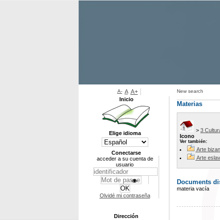
A-
A
A+
New search
Inicio
Materias
>
3 Cultur
Elige idioma
Icono
Ver también:
Arte bizan
Conectarse
Arte esla
acceder a su cuenta de
usuario
Documents dis
materia vacía
Olvidé mi contraseña
Dirección