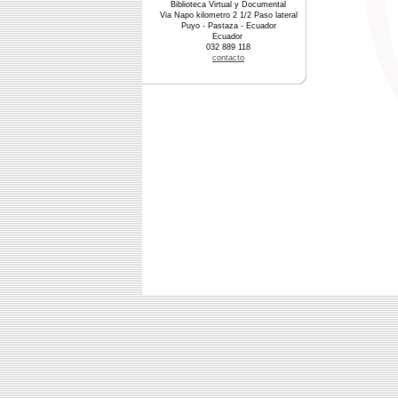
Biblioteca Virtual y Documental
Via Napo kilometro 2 1/2 Paso lateral
Puyo - Pastaza - Ecuador
Ecuador
032 889 118
contacto