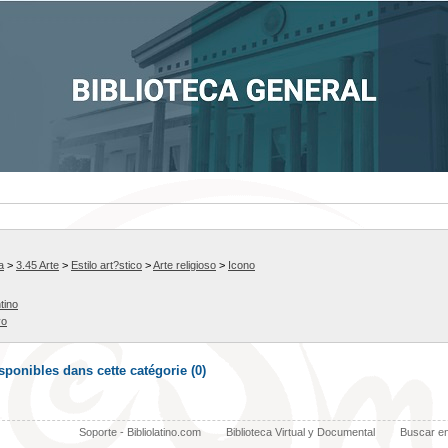
a
>
3.45 Arte
>
Estilo art?stico
>
Arte religioso
>
Icono
tino
vo
ponibles dans cette catégorie (
0
)
Soporte - Bibliolatino.com
Biblioteca Virtual y Documental
Buscar e