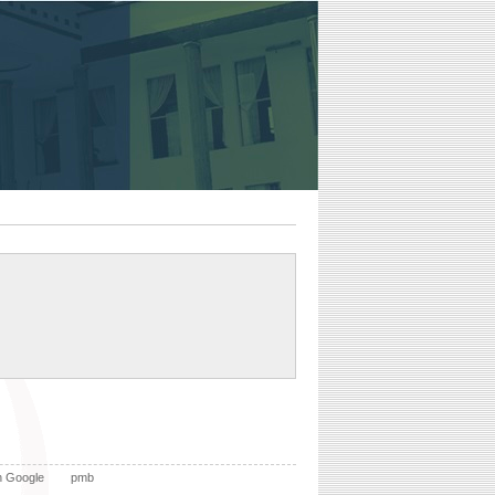
n Google
pmb