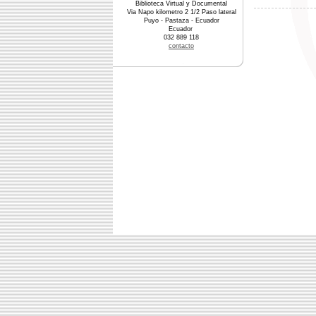
Biblioteca Virtual y Documental
Via Napo kilometro 2 1/2 Paso lateral
Puyo - Pastaza - Ecuador
Ecuador
032 889 118
contacto