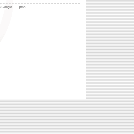
n Google
pmb