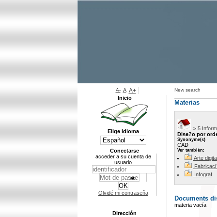
A-
A
A+
New search
Inicio
Materias
>
5 Infor
Elige idioma
Dise?o por ord
Synonyme(s)
CAD
Conectarse
Ver también:
acceder a su cuenta de
Arte digita
usuario
Fabricaci
Infograf
Olvidé mi contraseña
Documents dis
materia vacía
Dirección