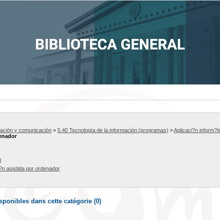
mación y comunicación
>
5.40 Tecnología de la información (programas)
>
Aplicaci?n inform?t
enador
l
?n asistida por ordenador
ponibles dans cette catégorie (
0
)