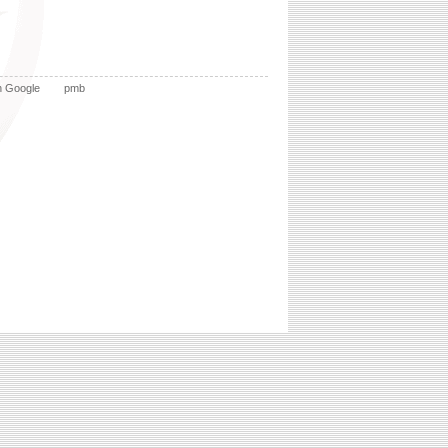
n Google
pmb