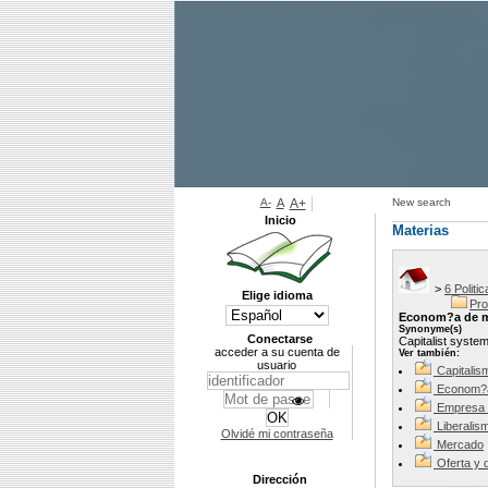
A-
A
A+
New search
Inicio
Materias
>
6 Politi
Elige idioma
Pro
Econom?a de 
Synonyme(s)
Conectarse
Capitalist syste
acceder a su cuenta de
Ver también:
usuario
Capitalis
Econom?a
Empresa 
Liberalis
Olvidé mi contraseña
Mercado
Oferta y
Dirección