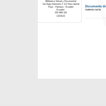
Biblioteca Virtual y Documental
Via Napo kilometro 2 1/2 Paso lateral
Documents dis
Puyo - Pastaza - Ecuador
materia vacía
Ecuador
032 889 118
contacto