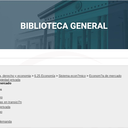
ca, derecho y economia
>
6.25 Economía
>
Sistema econ?mico
>
Econom?a de mercado
piedad privada
mercado
ms
mo
s en transici?n
privada
mo
 demanda