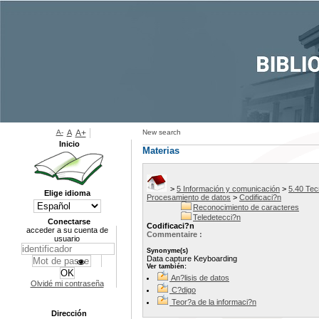
A-
A
A+
New search
Inicio
Materias
>
5 Información y comunicación
>
5.40 Tec
Elige idioma
Procesamiento de datos
>
Codificaci?n
Reconocimiento de caracteres
Teledetecci?n
Conectarse
Codificaci?n
acceder a su cuenta de
Commentaire :
usuario
Synonyme(s)
Data capture Keyboarding
Ver también:
An?lisis de datos
Olvidé mi contraseña
C?digo
Teor?a de la informaci?n
Dirección