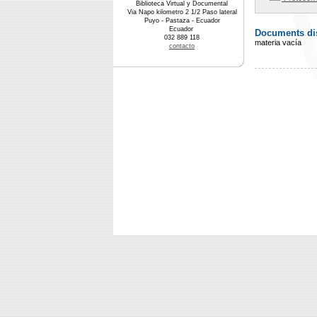
Biblioteca Virtual y Documental
Via Napo kilometro 2 1/2 Paso lateral
Puyo - Pastaza - Ecuador
Ecuador
Documents dis
032 889 118
materia vacía
contacto