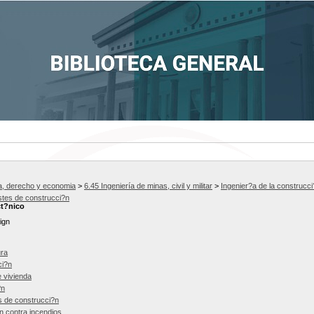
ca, derecho y economia
>
6.45 Ingeniería de minas, civil y militar
>
Ingenier?a de la construcc
tes de construcci?n
ct?nico
ign
ura
ci?n
 vivienda
?n
s de construcci?n
n contra incendios