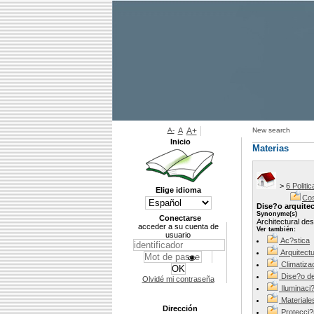
A-
A
A+
New search
Inicio
Materias
>
6 Politi
Elige idioma
Cos
Dise?o arquite
Synonyme(s)
Conectarse
Architectural des
acceder a su cuenta de
Ver también:
usuario
Ac?stica
Arquitect
Climatiza
Dise?o de
Olvidé mi contraseña
Iluminaci
Materiale
Dirección
Protecci?