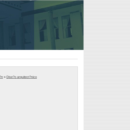
i?n
>
Dise?o arquitect?nico