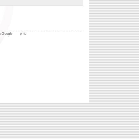
n Google
pmb