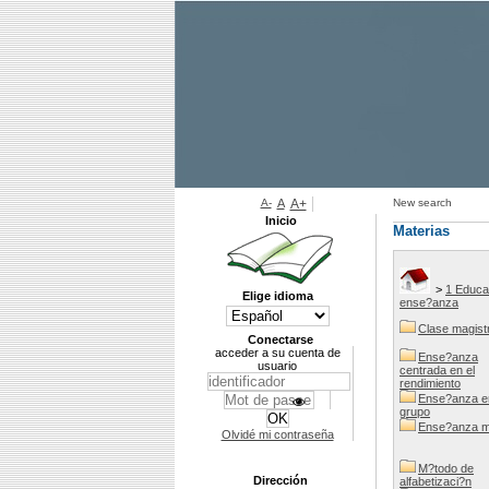
A-
A
A+
New search
Inicio
Materias
>
1 Educa
Elige idioma
ense?anza
Clase magistr
Conectarse
acceder a su cuenta de
Ense?anza
usuario
centrada en el
rendimiento
Ense?anza e
grupo
Ense?anza m
Olvidé mi contraseña
M?todo de
Dirección
alfabetizaci?n