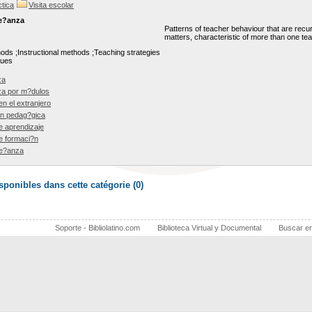
tica
Visita escolar
e?anza
Patterns of teacher behaviour that are recur
matters, characteristic of more than one tea
ods ;Instructional methods ;Teaching strategies
ques
za
a por m?dulos
en el extranjero
?n pedag?gica
e aprendizaje
e formaci?n
e?anza
ponibles dans cette catégorie (
0
)
Soporte - Bibliolatino.com
Biblioteca Virtual y Documental
Buscar e