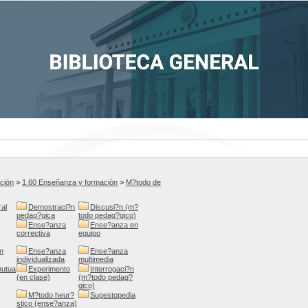
ción
>
1.60 Enseñanza y formación
>
M?todo de
al
Demostraci?n
Discusi?n (m?
pedag?gica
todo pedag?gico)
Ense?anza
Ense?anza en
correctiva
equipo
n
Ense?anza
Ense?anza
individualizada
multimedia
utua
Experimento
Interrogaci?n
(en clase)
(m?todo pedag?
gico)
M?todo heur?
Sugestopedia
stico (ense?anza)