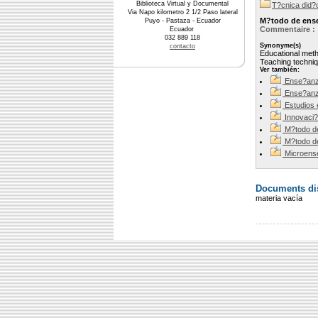
Biblioteca Virtual y Documental
T?cnica did?c
Via Napo kilometro 2 1/2 Paso lateral
M?todo de ens
Puyo - Pastaza - Ecuador
Commentaire :
Ecuador
032 889 118
Synonyme(s)
contacto
Educational meth
Teaching techni
Ver también:
Ense?an
Ense?anz
Estudios 
Innovaci
M?todo d
M?todo d
Microens
Documents dis
materia vacía