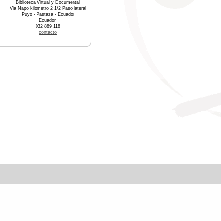
Biblioteca Virtual y Documental
Via Napo kilometro 2 1/2 Paso lateral
Puyo - Pastaza - Ecuador
Ecuador
032 889 118
contacto