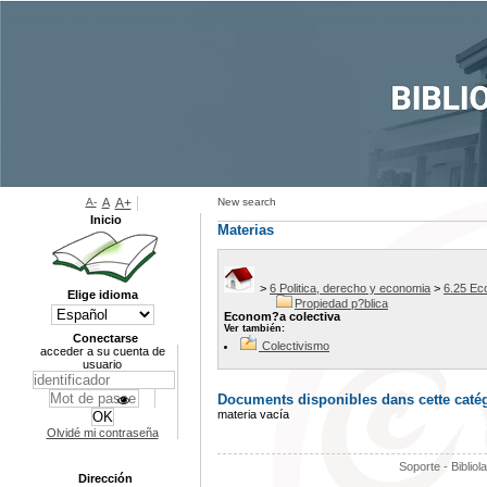
A-
A
A+
New search
Inicio
Materias
>
6 Politica, derecho y economia
>
6.25 Ec
Elige idioma
Propiedad p?blica
Econom?a colectiva
Ver también:
Conectarse
Colectivismo
acceder a su cuenta de
usuario
Documents disponibles dans cette catég
materia vacía
Olvidé mi contraseña
Soporte - Bibliol
Dirección