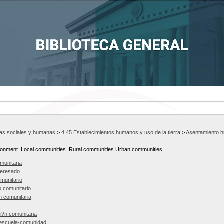
ias sociales y humanas
>
4.45 Establecimientos humanos y uso de la tierra
>
Asentamiento 
onment ;Local communities ;Rural communities Urban communities
munitaria
teresado
munitario
o comunitario
n comunitaria
ci?n comunitaria
 escuela-comunidad