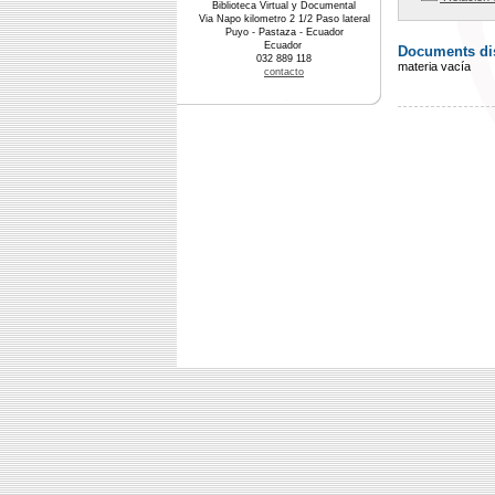
Biblioteca Virtual y Documental
Via Napo kilometro 2 1/2 Paso lateral
Puyo - Pastaza - Ecuador
Ecuador
Documents dis
032 889 118
materia vacía
contacto