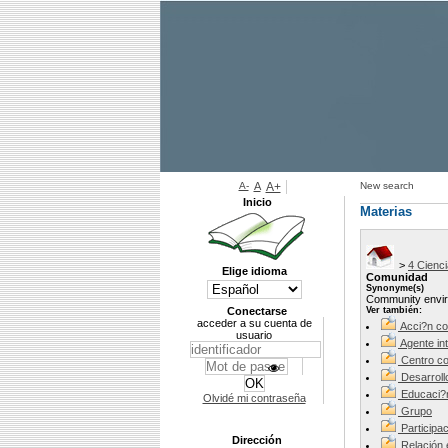
A-
A
A+
New search
Inicio
Materias
>
4 Cienc
Elige idioma
Comunidad
Synonyme(s)
Community envir
Conectarse
Ver también:
acceder a su cuenta de
Acci?n co
usuario
Agente in
Centro co
Desarroll
Educaci?
Olvidé mi contraseña
Grupo
Participa
Dirección
Relación