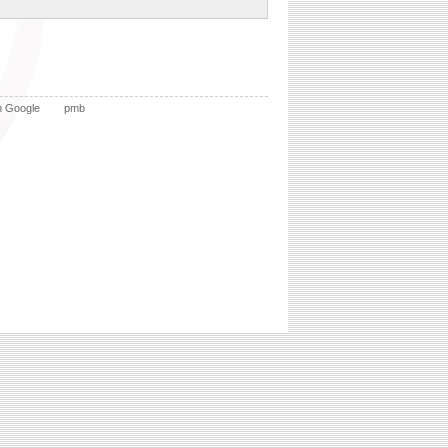
n Google
pmb