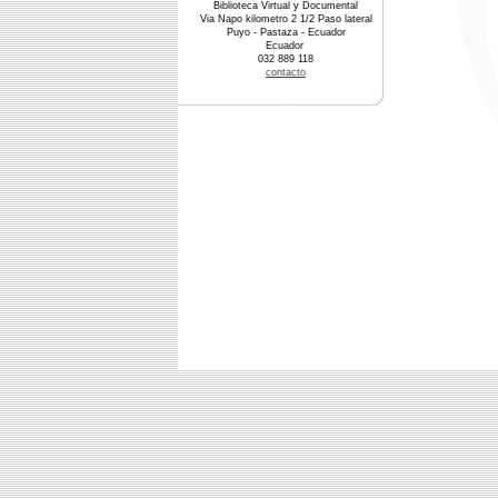
Biblioteca Virtual y Documental
Via Napo kilometro 2 1/2 Paso lateral
Puyo - Pastaza - Ecuador
Ecuador
032 889 118
contacto