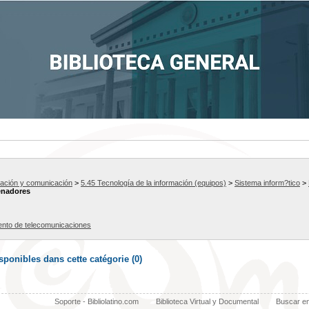
mación y comunicación
>
5.45 Tecnología de la información (equipos)
>
Sistema inform?tico
>
denadores
ento de telecomunicaciones
ponibles dans cette catégorie (
0
)
Soporte - Bibliolatino.com
Biblioteca Virtual y Documental
Buscar e