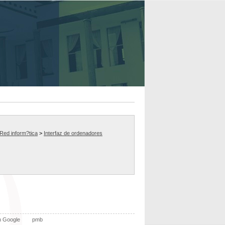
Red inform?tica
>
Interfaz de ordenadores
n Google
pmb