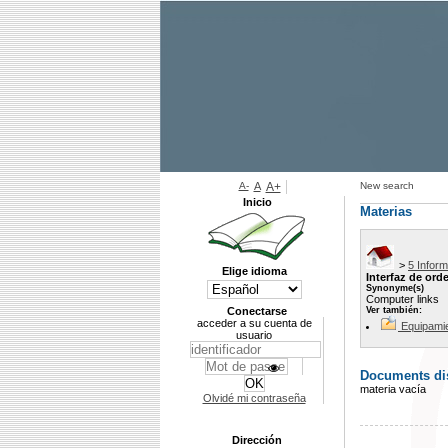
A-
A
A+
New search
Inicio
Materias
>
5 Infor
Elige idioma
Interfaz de or
Synonyme(s)
Computer links
Conectarse
Ver también:
acceder a su cuenta de
Equipami
usuario
Documents dis
materia vacía
Olvidé mi contraseña
Dirección