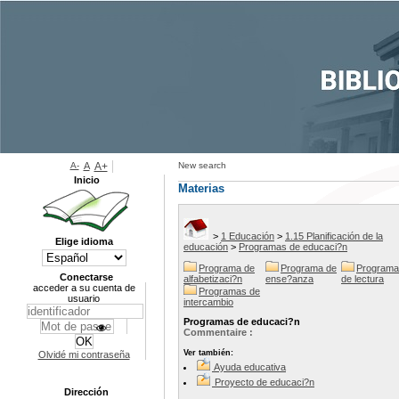
A-
A
A+
New search
Inicio
Materias
>
1 Educación
>
1.15 Planificación de la
Elige idioma
educación
>
Programas de educaci?n
Programa de
Programa de
Programa
Conectarse
alfabetizaci?n
ense?anza
de lectura
acceder a su cuenta de
Programas de
usuario
intercambio
Programas de educaci?n
Commentaire :
Ver también:
Olvidé mi contraseña
Ayuda educativa
Proyecto de educaci?n
Dirección