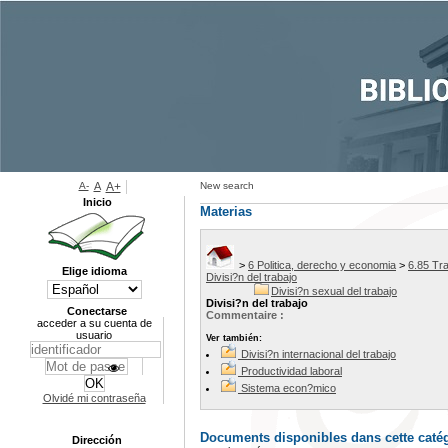
A-
A
A+
New search
Inicio
Materias
>
6 Politica, derecho y economia
>
6.85 Tr
Elige idioma
Divisi?n del trabajo
Divisi?n sexual del trabajo
Divisi?n del trabajo
Conectarse
Commentaire :
acceder a su cuenta de
usuario
Ver también:
Divisi?n internacional del trabajo
Productividad laboral
Sistema econ?mico
Olvidé mi contraseña
Documents disponibles dans cette catég
Dirección