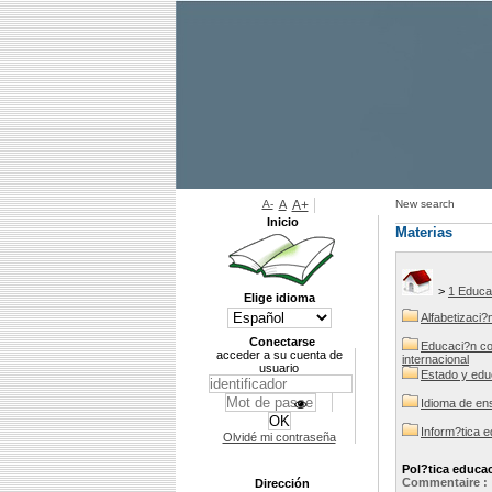
A-
A
A+
New search
Inicio
Materias
>
1 Educa
Elige idioma
Alfabetizaci?
Conectarse
Educaci?n co
acceder a su cuenta de
internacional
usuario
Estado y edu
Idioma de e
Inform?tica e
Olvidé mi contraseña
Pol?tica educa
Commentaire :
Dirección