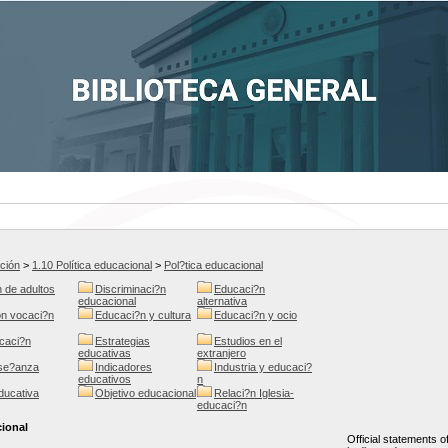
ción
>
1.10 Política educacional
>
Pol?tica educacional
n de adultos
Discriminaci?n
Educaci?n
educacional
alternativa
n vocaci?n
Educaci?n y cultura
Educaci?n y ocio
caci?n
Estrategias
Estudios en el
educativas
extranjero
nse?anza
Indicadores
Industria y educaci?
educativos
n
ducativa
Objetivo educacional
Relaci?n Iglesia-
educaci?n
cional
Official statements o