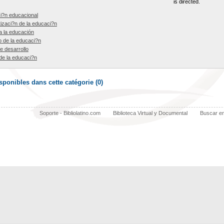
is directed.
i?n educacional
zaci?n de la educaci?n
a la educación
o de la educaci?n
de desarrollo
de la educaci?n
ponibles dans cette catégorie (
0
)
Soporte - Bibliolatino.com
Biblioteca Virtual y Documental
Buscar e