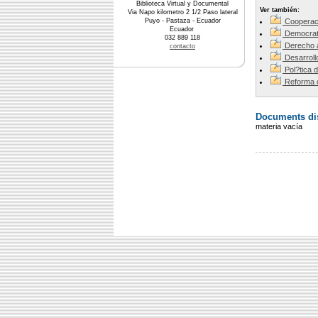
Biblioteca Virtual y Documental
Ver también:
Via Napo kilometro 2 1/2 Paso lateral
Puyo - Pastaza - Ecuador
Cooperac
Ecuador
Democrati
032 889 118
Derecho 
contacto
Desarroll
Pol?tica 
Reforma 
Documents dis
materia vacía