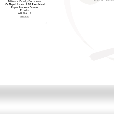
Biblioteca Virtual y Documental
Via Napo kilometro 2 1/2 Paso lateral
Puyo - Pastaza - Ecuador
Ecuador
032 889 118
contacto