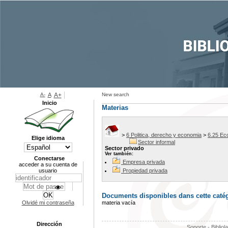
A-
A
A+
New search
Inicio
Materias
>
6 Politica, derecho y economia
>
6.25 Ec
Elige idioma
Sector informal
Sector privado
Ver también:
Conectarse
Empresa privada
acceder a su cuenta de
usuario
Propiedad privada
Documents disponibles dans cette catég
Olvidé mi contraseña
materia vacía
Dirección
Soporte - Bibliol