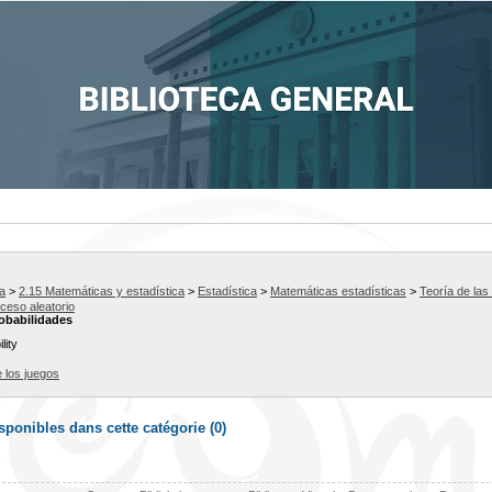
a
>
2.15 Matemáticas y estadística
>
Estadística
>
Matemáticas estadísticas
>
Teoría de las
ceso aleatorio
robabilidades
lity
 los juegos
ponibles dans cette catégorie (
0
)