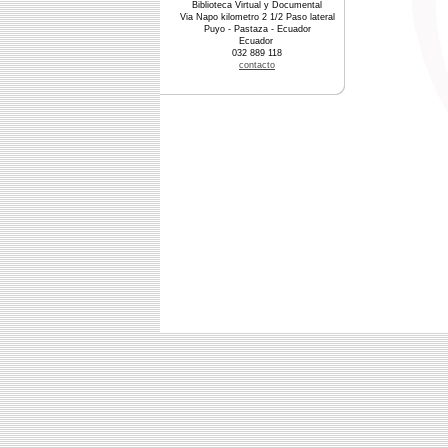
Biblioteca Virtual y Documental
Via Napo kilometro 2 1/2 Paso lateral
Puyo - Pastaza - Ecuador
Ecuador
032 889 118
contacto