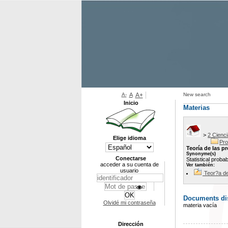
A-
A
A+
New search
Inicio
Materias
>
2 Cienci
Elige idioma
Pro
Teoría de las p
Synonyme(s)
Conectarse
Statistical probabi
acceder a su cuenta de
Ver también:
usuario
Teor?a de
Documents dis
Olvidé mi contraseña
materia vacía
Dirección