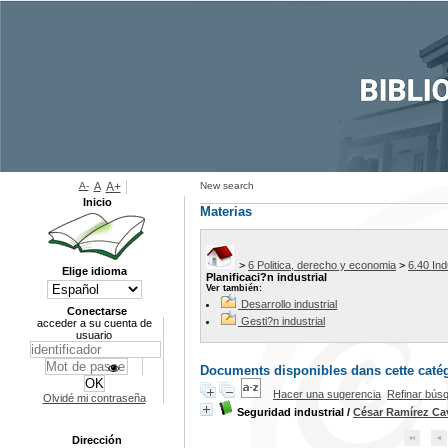
A-
A
A+
New search
Inicio
Materias
>
6 Politica, derecho y economia
>
6.40 Ind
Elige idioma
Planificaci?n industrial
Ver también:
Desarrollo industrial
Conectarse
Gesti?n industrial
acceder a su cuenta de
usuario
Documents disponibles dans cette catég
Hacer una sugerencia
Refinar bús
Olvidé mi contraseña
Seguridad industrial
/
César Ramírez Ca
Dirección