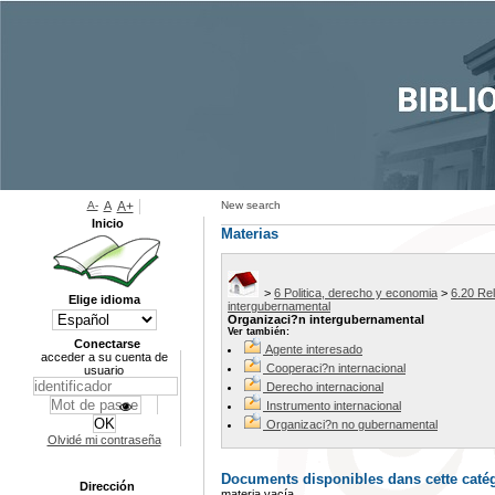
A-
A
A+
New search
Inicio
Materias
>
6 Politica, derecho y economia
>
6.20 Rel
Elige idioma
intergubernamental
Organizaci?n intergubernamental
Ver también:
Conectarse
Agente interesado
acceder a su cuenta de
Cooperaci?n internacional
usuario
Derecho internacional
Instrumento internacional
Organizaci?n no gubernamental
Olvidé mi contraseña
Documents disponibles dans cette catég
Dirección
materia vacía