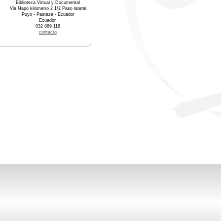
Biblioteca Virtual y Documental
Via Napo kilometro 2 1/2 Paso lateral
Puyo - Pastaza - Ecuador
Ecuador
032 889 118
contacto