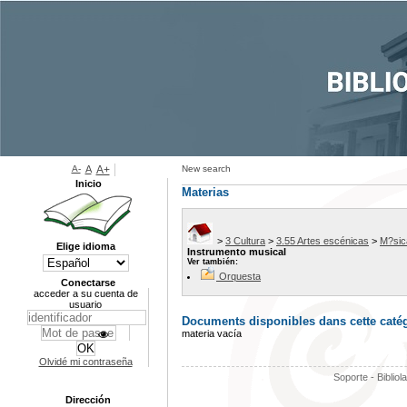
A-
A
A+
New search
Inicio
Materias
>
3 Cultura
>
3.55 Artes escénicas
>
M?sic
Elige idioma
Instrumento musical
Ver también:
Orquesta
Conectarse
acceder a su cuenta de
usuario
Documents disponibles dans cette catég
materia vacía
Olvidé mi contraseña
Soporte - Bibliol
Dirección