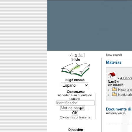
A-
A
A+
New search
Inicio
Materias
>
4 Cienc
Elige idioma
Naci?n
Ver también:
Historia 
Conectarse
Nacional
acceder a su cuenta de
usuario
Documents dis
materia vacía
Olvidé mi contraseña
Dirección