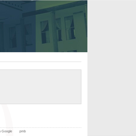
n Google
pmb