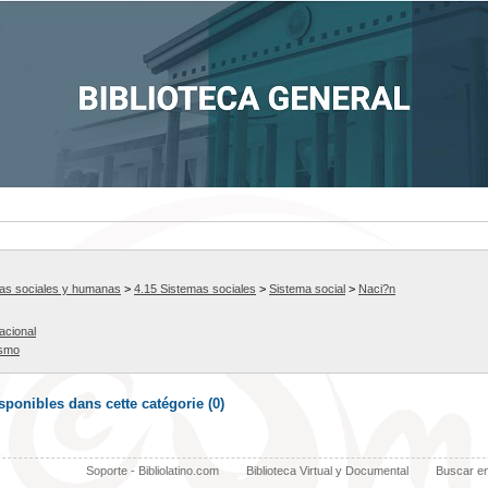
ias sociales y humanas
>
4.15 Sistemas sociales
>
Sistema social
>
Naci?n
nacional
ismo
ponibles dans cette catégorie (
0
)
Soporte - Bibliolatino.com
Biblioteca Virtual y Documental
Buscar e