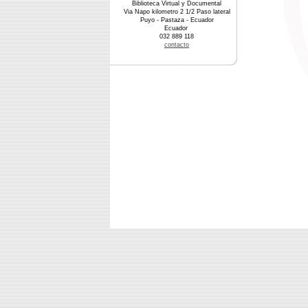
Biblioteca Virtual y Documental
Via Napo kilometro 2 1/2 Paso lateral
Puyo - Pastaza - Ecuador
Ecuador
032 889 118
contacto