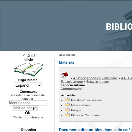
A-
A
A+
New search
Inicio
Materias
>
4 Ciencias sociales y humanas
>
4.45 Es
Elige idioma
Espacio abierto
>
Espacio urbano
Espacio urbano
Commentaire :
Conectarse
acceder a su cuenta de
Ver también:
usuario
Instalaci?n recreativa
Medio urbano
Parque
Planificaci?n urbana
Olvidé mi contraseña
Documents disponibles dans cette catég
Dirección