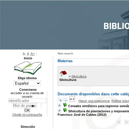
A-
A
A+
New search
Inicio
Materias
>
Silvicultura
Elige idioma
Silvicultura
Conectarse
acceder a su cuenta de
Documents disponibles dans cette catég
usuario
Hacer una sugerencia
Refinar bús
Cereales sintéticos para regiones semiá
Silvicultura de plantaciones y mejorami
Olvidé mi contraseña
Francisco José de Caldas (2012)
Dirección