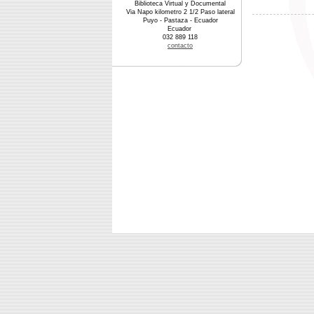
Biblioteca Virtual y Documental
Via Napo kilometro 2 1/2 Paso lateral
Puyo - Pastaza - Ecuador
Ecuador
032 889 118
contacto