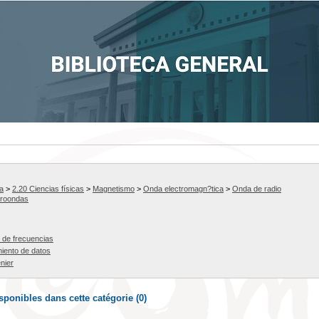
a
>
2.20 Ciencias físicas
>
Magnetismo
>
Onda electromagn?tica
>
Onda de radio
croondas
n de frecuencias
iento de datos
nier
ponibles dans cette catégorie (
0
)