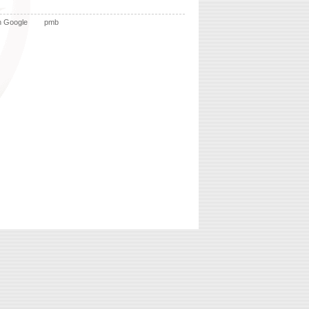
n Google
pmb