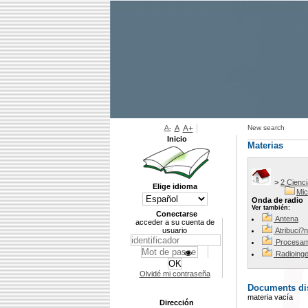
A-
A
A+
New search
Inicio
Materias
>
2 Cienci
Elige idioma
Mi
Onda de radio
Ver también:
Conectarse
Antena
acceder a su cuenta de
usuario
Atribuci?
Procesam
Radioinge
Olvidé mi contraseña
Documents dis
materia vacía
Dirección