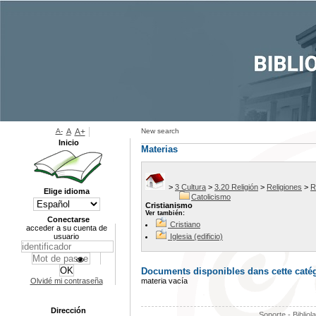
A-
A
A+
New search
Inicio
Materias
>
3 Cultura
>
3.20 Religión
>
Religiones
>
R
Elige idioma
Catolicismo
Cristianismo
Ver también:
Conectarse
Cristiano
acceder a su cuenta de
usuario
Iglesia (edificio)
Documents disponibles dans cette catég
Olvidé mi contraseña
materia vacía
Dirección
Soporte - Bibliol