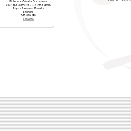
Biblioteca Virtual y Documental
Via Napo kilometro 2 1/2 Paso lateral
Puyo - Pastaza - Ecuador
Ecuador
032 889 118
contacto