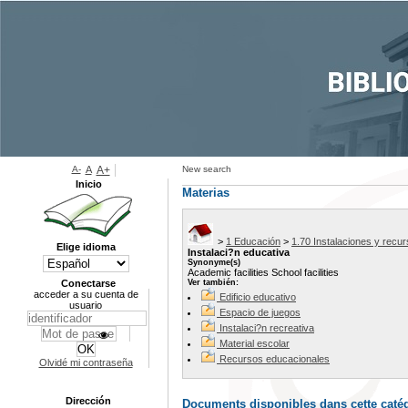
A-
A
A+
New search
Inicio
Materias
>
1 Educación
>
1.70 Instalaciones y recu
Elige idioma
Instalaci?n educativa
Synonyme(s)
Academic facilities School facilities
Conectarse
Ver también:
acceder a su cuenta de
Edificio educativo
usuario
Espacio de juegos
Instalaci?n recreativa
Material escolar
Recursos educacionales
Olvidé mi contraseña
Dirección
Documents disponibles dans cette catég