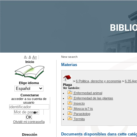
A-
A
A+
New search
Inicio
Materias
>
6 Politica, derecho y economia
>
6.35 Agr
Elige idioma
Plaga
Ver también:
Enfermedad animal
Conectarse
Enfermedad de las plantas
acceder a su cuenta de
usuario
Insecto
Mosca ts? ts
Parasitolog
Termita
Olvidé mi contraseña
Documents disponibles dans cette catég
Dirección