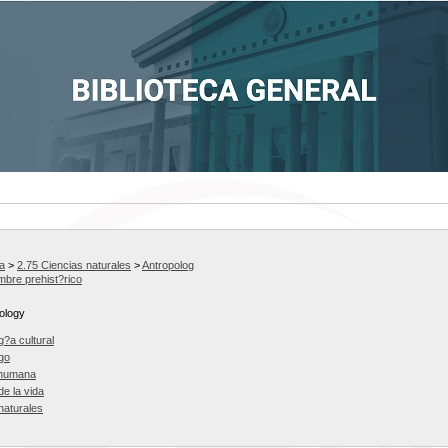
a
>
2.75 Ciencias naturales
>
Antropolog
bre prehist?rico
ology
g?a cultural
go
 humana
de la vida
naturales