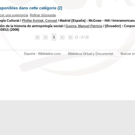
ponibles dans cette catégorie (
2
)
cer una sugerencia
Refinar búsqueda
gía Cultural
/
Phillip Kottak, Conrad
/ Madrid [España] : McGraw - Hill / Interamerican
ón de la historia de antropología social
/
Guerra, Manuel Patricio
/ [Ecuador] : Corpor
ODEU) (2008)
1
(1 - 2 / 2)
Soporte - Bibliolatino.com
Biblioteca Virtual y Documental
Buscar e