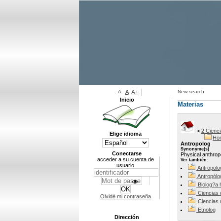
A-
A
A+
New search
Inicio
Materias
>
2 Cienci
Elige idioma
Hom
Antropolog
Synonyme(s)
Conectarse
Physical anthrop
acceder a su cuenta de
Ver también:
usuario
Antropolo
Antropólo
Biolog?a
Ciencias 
Olvidé mi contraseña
Ciencias 
Etnolog
Dirección