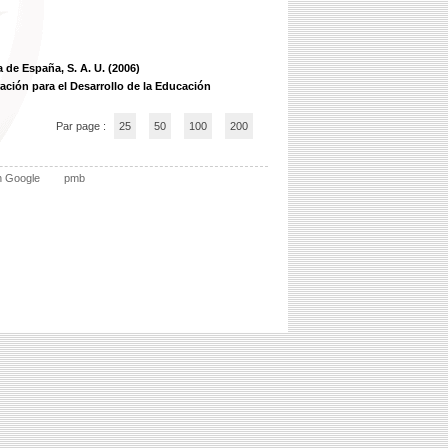
a de España, S. A. U. (2006)
ación para el Desarrollo de la Educación
Par page :
25
50
100
200
n Google
pmb