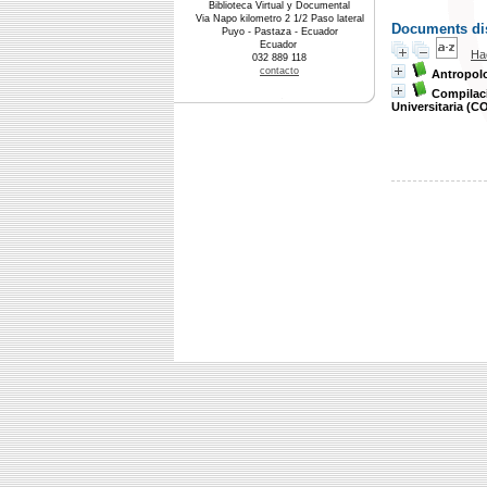
Biblioteca Virtual y Documental
Via Napo kilometro 2 1/2 Paso lateral
Documents dis
Puyo - Pastaza - Ecuador
Ecuador
Ha
032 889 118
contacto
Antropolo
Compilaci
Universitaria (C