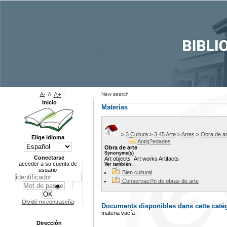
A-
A
A+
New search
Inicio
Materias
>
3 Cultura
>
3.45 Arte
>
Artes
>
Obra de ar
Elige idioma
Antig?edades
Obra de arte
Synonyme(s)
Conectarse
Art objects ;Art works Artifacts
acceder a su cuenta de
Ver también:
usuario
Bien cultural
Conservaci?n de obras de arte
Olvidé mi contraseña
Documents disponibles dans cette catég
materia vacía
Dirección