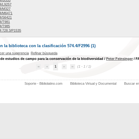
4/G535
4/L9257
4/M327
4/M6471
4/S6421
4/T981
4/T985
:728.3/P1535
la biblioteca con la clasificación 574.4/F2996 (
1
)
cer una sugerencia
Refinar búsqueda
 de estudios de campo para la conservación de la biodiversidad
/
Peter Feinsinger
/ F
1
(1 - 1 / 1)
Soporte - Bibliolatino.com
Biblioteca Virtual y Documental
Buscar e