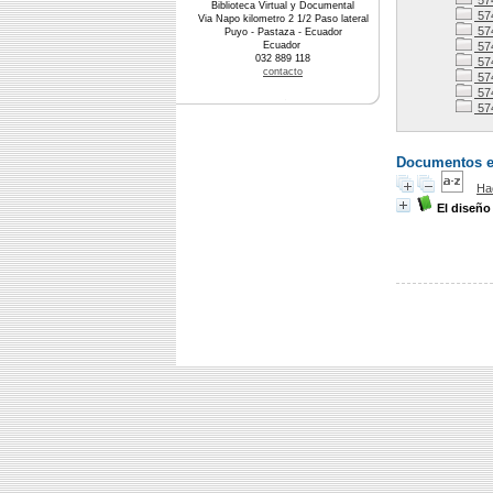
57
Biblioteca Virtual y Documental
57
Via Napo kilometro 2 1/2 Paso lateral
57
Puyo - Pastaza - Ecuador
Ecuador
57
032 889 118
57
contacto
57
57
574
Documentos en 
Ha
El diseño