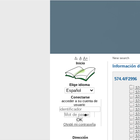
A-
A
A+
New search
Inicio
Información d
574.4/F2996
Elige idioma
57
57
57
Conectarse
57
acceder a su cuenta de
usuario
57
57
57
57
57
Olvidé mi contraseña
574
57
57
Dirección