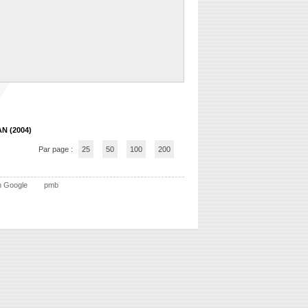
AN (2004)
Par page :
25
50
100
200
n Google
pmb