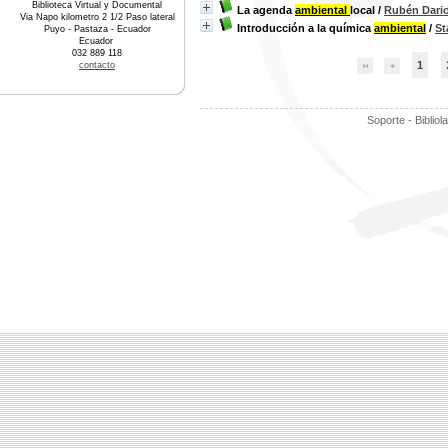
Biblioteca Virtual y Documental
La agenda
ambiental
local
/
Rubén Dario
Via Napo kilometro 2 1/2 Paso lateral
Introducción a la química
ambiental
/
St
Puyo - Pastaza - Ecuador
Ecuador
032 889 118
1
contacto
Soporte - Bibliol