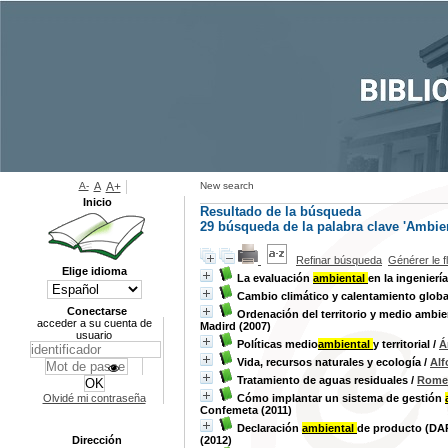
A-
A
A+
New search
Inicio
Resultado de la búsqueda
29
búsqueda de la palabra clave
'Ambien
Refinar búsqueda
Générer le f
Elige idioma
La evaluación
ambiental
en la ingeniería
Cambio climático y calentamiento globa
Conectarse
Ordenación del territorio y medio ambie
acceder a su cuenta de
Madird (2007)
usuario
Políticas medio
ambiental
y territorial
/
Á
Vida, recursos naturales y ecología
/
Alf
Tratamiento de aguas residuales
/
Romer
Olvidé mi contraseña
Cómo implantar un sistema de gestión
Confemeta (2011)
Declaración
ambiental
de producto (DA
Dirección
(2012)