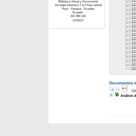
51
Biblioteca Virtual y Documental
51
Via Napo kilometro 2 1/2 Paso lateral
51
Puyo - Pastaza - Ecuador
Ecuador
51
032 889 118
51
contacto
51
51
51
51
51
51
51
51
51
51
51
51
Documentos en 
Ha
Análisis d