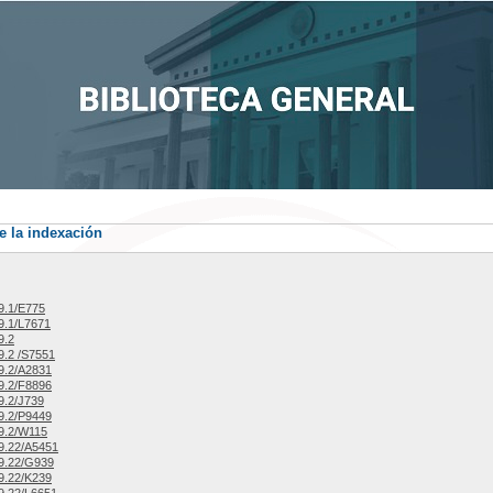
e la indexación
9.1/E775
9.1/L7671
9.2
.2 /S7551
9.2/A2831
9.2/F8896
9.2/J739
9.2/P9449
9.2/W115
9.22/A5451
9.22/G939
9.22/K239