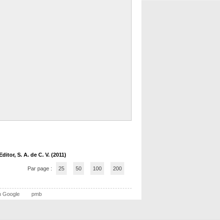
tor, S. A. de C. V. (2011)
Par page :
25
50
100
200
n Google
pmb