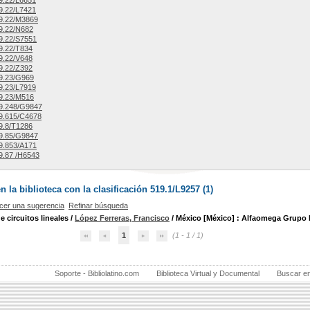
9.22/L6651
9.22/L7421
9.22/M3869
9.22/N682
9.22/S7551
9.22/T834
9.22/V648
9.22/Z392
9.23/G969
9.23/L7919
9.23/M516
9.248/G9847
9.615/C4678
9.8/T1286
9.85/G9847
9.853/A171
9.87 /H6543
la biblioteca con la clasificación 519.1/L9257 (
1
)
cer una sugerencia
Refinar búsqueda
e circuitos lineales
/
López Ferreras, Francisco
/ México [México] : Alfaomega Grupo Edi
1
(1 - 1 / 1)
Soporte - Bibliolatino.com
Biblioteca Virtual y Documental
Buscar e