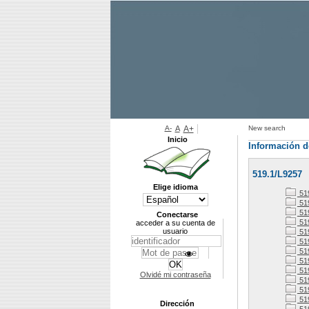
A-
A
A+
New search
Inicio
Información d
519.1/L9257
Elige idioma
51
51
51
Conectarse
519
acceder a su cuenta de
usuario
51
51
51
51
51
Olvidé mi contraseña
51
51
51
Dirección