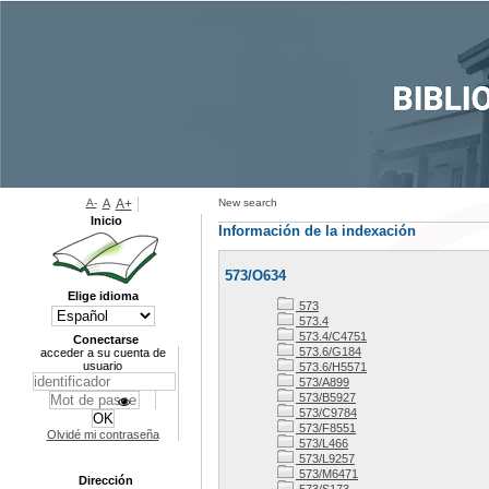
A-
A
A+
New search
Inicio
Información de la indexación
573/O634
Elige idioma
573
573.4
573.4/C4751
Conectarse
573.6/G184
acceder a su cuenta de
usuario
573.6/H5571
573/A899
573/B5927
573/C9784
573/F8551
Olvidé mi contraseña
573/L466
573/L9257
573/M6471
Dirección