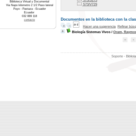
573/S173
Biblioteca Virtual y Documental
573/V729
Via Napo kilometro 2 1/2 Paso lateral
Puyo - Pastaza - Ecuador
Ecuador
032 889 118
Documentos en la biblioteca con la clas
contacto
Hacer una sugerencia
Refinar bús
Biología Sistemas Vivos
/
Oram, Raymon
Soporte - Bibliol