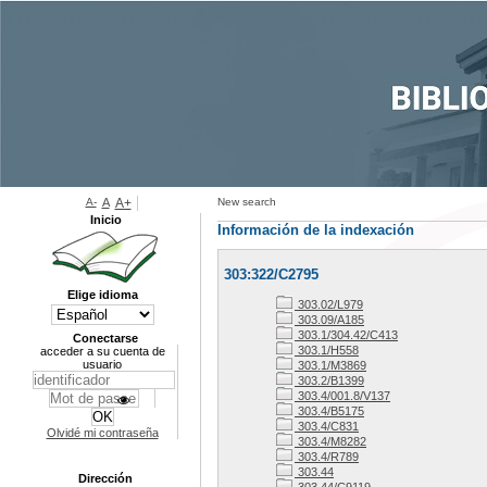
A-
A
A+
New search
Inicio
Información de la indexación
303:322/C2795
Elige idioma
303.02/L979
303.09/A185
303.1/304.42/C413
Conectarse
303.1/H558
acceder a su cuenta de
usuario
303.1/M3869
303.2/B1399
303.4/001.8/V137
303.4/B5175
303.4/C831
Olvidé mi contraseña
303.4/M8282
303.4/R789
303.44
Dirección