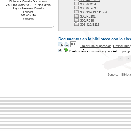
303.44/C9119
Biblioteca Virtual y Documental
303.6/S234
Via Napo kilometro 2 1/2 Paso lateral
303.8/J269
Puyo - Pastaza - Ecuador
Ecuador
303/339.13./H1536
032 889 118
303/R5101
contacto
303/R598
303:322/B116
Documentos en la biblioteca con la clas
Hacer una sugerencia
Refinar bús
Evaluación económica y social de proye
Soporte - Bibliol