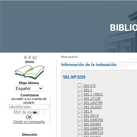
A-
A
A+
New search
Inicio
Información de la indexación
581.9/P3229
Elige idioma
581.072
581.1
581.1 / M521
Conectarse
581.1/T135
acceder a su cuenta de
usuario
581.2/A2789
581.2/L9257
581.4
581.402 8
581.5/M6766
Olvidé mi contraseña
581.6/D963
581.6/M8275
581.6/M9719
Dirección