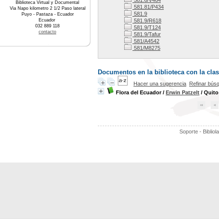
581.6/V464
Biblioteca Virtual y Documental
581.81/P434
Via Napo kilometro 2 1/2 Paso lateral
581.9
Puyo - Pastaza - Ecuador
Ecuador
581.9/R618
032 889 118
581.9/T124
contacto
581.9/Tafur
581/A4542
581/M8275
Documentos en la biblioteca con la clas
Hacer una sugerencia
Refinar bús
Flora del Ecuador
/
Erwin Patzelt
/ Quito
Soporte - Bibliol