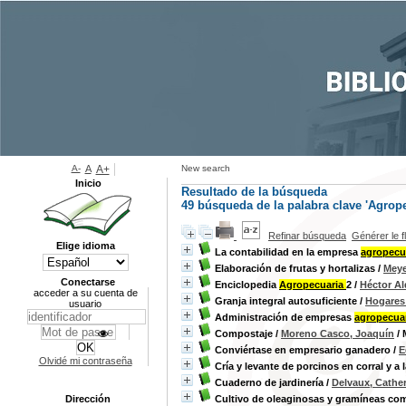
A-
A
A+
New search
Inicio
Resultado de la búsqueda
49
búsqueda de la palabra clave
'Agrope
Refinar búsqueda
Générer le f
Elige idioma
La contabilidad en la empresa
agropecu
Elaboración de frutas y hortalizas
/
Meye
Conectarse
Enciclopedia
Agropecuaria
2
/
Héctor A
acceder a su cuenta de
Granja integral autosuficiente
/
Hogares
usuario
Administración de empresas
agropecua
Compostaje
/
Moreno Casco, Joaquín
/ 
Conviértase en empresario ganadero
/
E
Olvidé mi contraseña
Cría y levante de porcinos en corral y a 
Cuaderno de jardinería
/
Delvaux, Cathe
Dirección
Cultivo de oleaginosas y gramíneas com