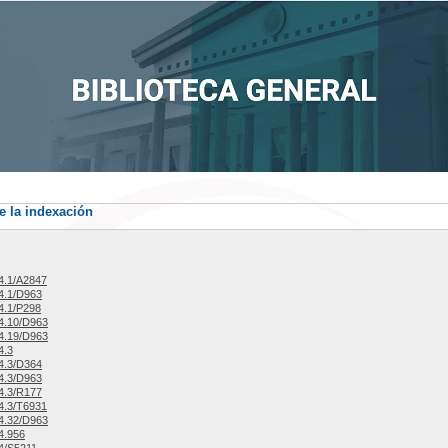
e la indexación
4.1/A2847
4.1/D963
4.1/P298
4.10/D963
4.19/D963
4.3
4.3/D364
4.3/D963
4.3/R177
4.3/T6931
4.32/D963
4.956