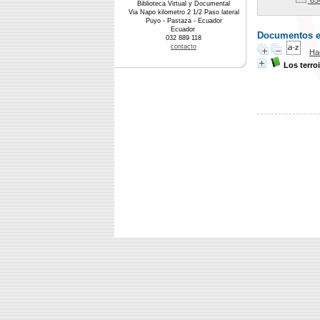
63
Biblioteca Virtual y Documental
Via Napo kilometro 2 1/2 Paso lateral
Puyo - Pastaza - Ecuador
Ecuador
Documentos en 
032 889 118
contacto
Ha
Los terroi