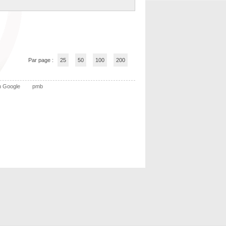
Par page :
25
50
100
200
n Google
pmb