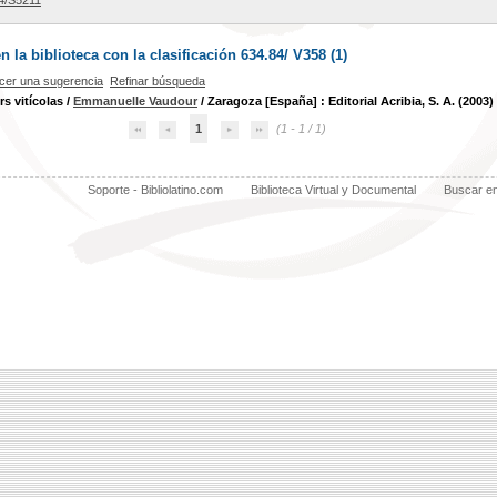
4/S5211
la biblioteca con la clasificación 634.84/ V358 (
1
)
cer una sugerencia
Refinar búsqueda
rs vitícolas
/
Emmanuelle Vaudour
/ Zaragoza [España] : Editorial Acribia, S. A. (2003)
1
(1 - 1 / 1)
Soporte - Bibliolatino.com
Biblioteca Virtual y Documental
Buscar e