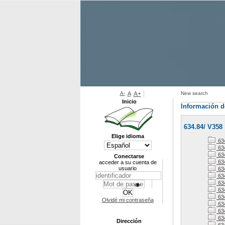
A-
A
A+
New search
Inicio
Información d
634.84/ V358
Elige idioma
63
63
63
Conectarse
63
acceder a su cuenta de
usuario
63
63
63
63
63
Olvidé mi contraseña
63
63
63
Dirección