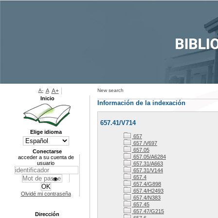
A-
A
A+
New search
Inicio
Información de la indexación
657.41/V714
Elige idioma
657
657 /V697
657.05
Conectarse
657.05/A6284
acceder a su cuenta de
usuario
657.31/A663
657.31/V144
657.4
657.4/G898
657.4/H2493
Olvidé mi contraseña
657.4/N383
657.45
657.47/G215
Dirección