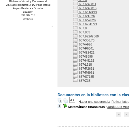
657.6
Biblioteca Virtual y Documental
657.6/A6811
Via Napo kilometro 2 1/2 Paso lateral
657.6/A6816
Puyo - Pastaza - Ecuador
Ecuador
657.6/H2493
032 889 118
657.6/T626
contacto
657.6/W626
657.62 /B721
657.8
657.863
657.922/G569
657/336.76
657/A926
657/F6341
657/G2421
657/G898
657/H8162
657/L318
657/R2631
657/R6961
657/S7185
657/Z35
Documentos en la biblioteca con la clas
Hacer una sugerencia
Refinar bús
Matemáticas financieras
/
José Luis Vill