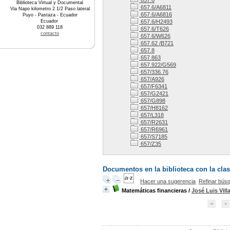
657.6
Biblioteca Virtual y Documental
657.6/A6811
Via Napo kilometro 2 1/2 Paso lateral
657.6/A6816
Puyo - Pastaza - Ecuador
Ecuador
657.6/H2493
032 889 118
657.6/T626
contacto
657.6/W626
657.62 /B721
657.8
657.863
657.922/G569
657/336.76
657/A926
657/F6341
657/G2421
657/G898
657/H8162
657/L318
657/R2631
657/R6961
657/S7185
657/Z35
Documentos en la biblioteca con la clas
Hacer una sugerencia
Refinar bús
Matemáticas financieras
/
José Luis Vill