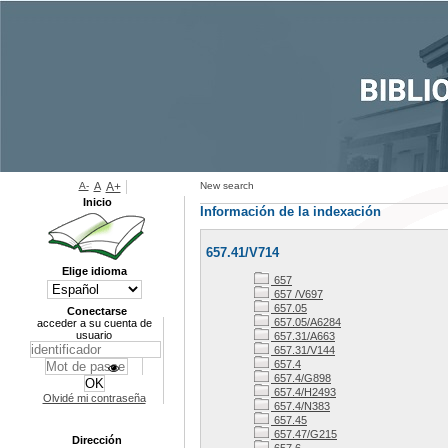
A-
A
A+
New search
Inicio
Información de la indexación
657.41/V714
Elige idioma
657
657 /V697
657.05
Conectarse
657.05/A6284
acceder a su cuenta de
usuario
657.31/A663
657.31/V144
657.4
657.4/G898
657.4/H2493
Olvidé mi contraseña
657.4/N383
657.45
657.47/G215
Dirección