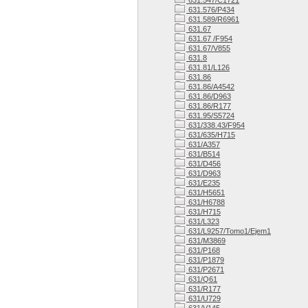
631.547/C1721
631.576/P434
631.589/R6961
631.67
631.67 /F954
631.67/V855
631.8
631.81/L126
631.86
631.86/A4542
631.86/D963
631.86/R177
631.95/S5724
631/338.43/F954
631/635/H715
631/A357
631/B514
631/D456
631/D963
631/E235
631/H5651
631/H6788
631/H715
631/L323
631/L9257/Tomo1/Ejem1
631/M3869
631/P168
631/P1879
631/P2671
631/Q61
631/R177
631/U729