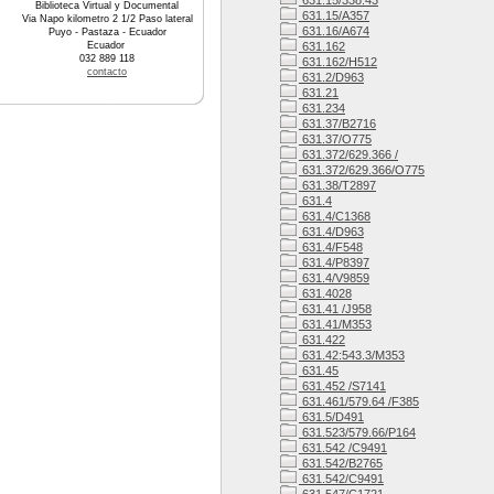
631.15/338.43
Biblioteca Virtual y Documental
631.15/A357
Via Napo kilometro 2 1/2 Paso lateral
631.16/A674
Puyo - Pastaza - Ecuador
Ecuador
631.162
032 889 118
631.162/H512
contacto
631.2/D963
631.21
631.234
631.37/B2716
631.37/O775
631.372/629.366 /
631.372/629.366/O775
631.38/T2897
631.4
631.4/C1368
631.4/D963
631.4/F548
631.4/P8397
631.4/V9859
631.4028
631.41 /J958
631.41/M353
631.422
631.42:543.3/M353
631.45
631.452 /S7141
631.461/579.64 /F385
631.5/D491
631.523/579.66/P164
631.542 /C9491
631.542/B2765
631.542/C9491