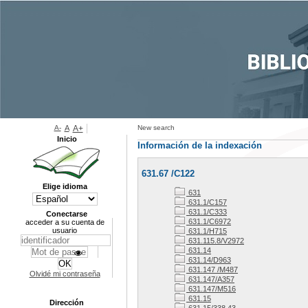
A-
A
A+
New search
Inicio
Información de la indexación
631.67 /C122
Elige idioma
631
631.1/C157
631.1/C333
Conectarse
631.1/C6972
acceder a su cuenta de
usuario
631.1/H715
631.115.8/V2972
631.14
631.14/D963
631.147 /M487
Olvidé mi contraseña
631.147/A357
631.147/M516
631.15
Dirección