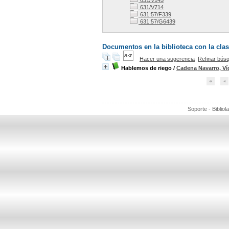
631/V145
631/V714
631:57/F339
631:57/G6439
Documentos en la biblioteca con la clasi
Hacer una sugerencia
Refinar bús
Hablemos de riego
/
Cadena Navarro, Ví
Soporte - Bibliol