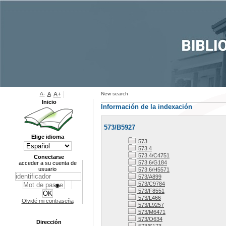
A-
A
A+
New search
Inicio
Información de la indexación
573/B5927
Elige idioma
573
573.4
573.4/C4751
Conectarse
573.6/G184
acceder a su cuenta de
usuario
573.6/H5571
573/A899
573/C9784
573/F8551
573/L466
Olvidé mi contraseña
573/L9257
573/M6471
573/O634
Dirección