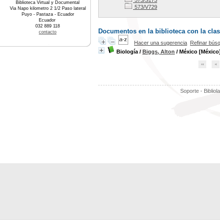
573/S173
Biblioteca Virtual y Documental
573/V729
Via Napo kilometro 2 1/2 Paso lateral
Puyo - Pastaza - Ecuador
Ecuador
032 889 118
Documentos en la biblioteca con la clas
contacto
Hacer una sugerencia
Refinar bús
Biología
/
Biggs, Alton
/ México [México] 
Soporte - Bibliol