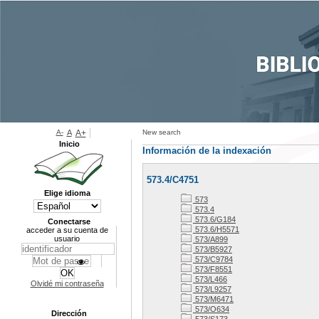
A-
A
A+
New search
Inicio
Información de la indexación
573.4/C4751
Elige idioma
573
573.4
573.6/G184
Conectarse
573.6/H5571
acceder a su cuenta de
usuario
573/A899
573/B5927
573/C9784
573/F8551
573/L466
Olvidé mi contraseña
573/L9257
573/M6471
573/O634
Dirección