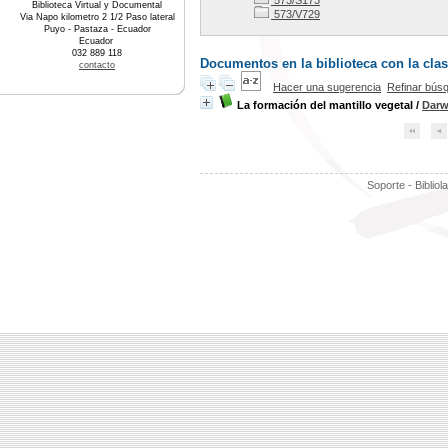
573/S173
Biblioteca Virtual y Documental
573/V729
Via Napo kilometro 2 1/2 Paso lateral
Puyo - Pastaza - Ecuador
Ecuador
032 889 118
Documentos en la biblioteca con la clas
contacto
Hacer una sugerencia
Refinar bús
La formación del mantillo vegetal
/
Darw
Soporte - Bibliol