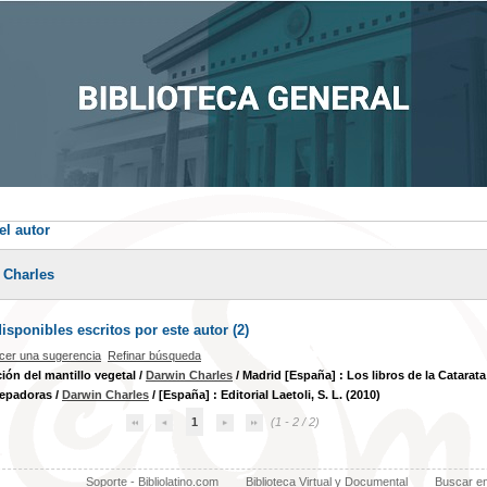
el autor
 Charles
sponibles escritos por este autor (
2
)
cer una sugerencia
Refinar búsqueda
ión del mantillo vegetal
/
Darwin Charles
/ Madrid [España] : Los libros de la Catarata
repadoras
/
Darwin Charles
/ [España] : Editorial Laetoli, S. L. (2010)
1
(1 - 2 / 2)
Soporte - Bibliolatino.com
Biblioteca Virtual y Documental
Buscar e