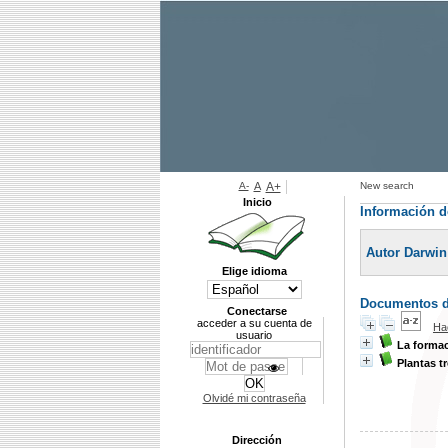
A-
A
A+
New search
Inicio
Información d
Autor Darwin
Elige idioma
Documentos di
Conectarse
acceder a su cuenta de
Ha
usuario
La formac
Plantas t
Olvidé mi contraseña
Dirección