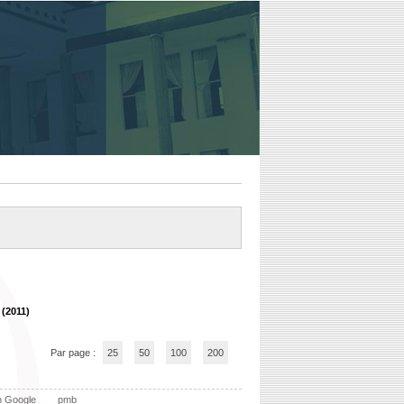
 (2011)
Par page :
25
50
100
200
n Google
pmb