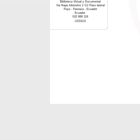
Biblioteca Virtual y Documental
Via Napo kilometro 2 1/2 Paso lateral
Puyo - Pastaza - Ecuador
Ecuador
032 889 118
contacto