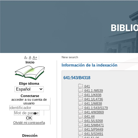
A-
A
A+
New search
Inicio
Información de la indexación
641:543/B4318
Elige idioma
641
641.1 /M539
641.1/K838
Conectarse
641.1/L4736
acceder a su cuenta de
usuario
641.1/M838
641.1:543/S179
641.4/M3869
641.44
641.5/L9268
Olvidé mi contraseña
641.5/M8471
641.5/P9449
641.5/S3491
Dirección