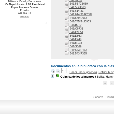
641.51.06
Biblioteca Virtual y Documental
641.55 /C5689
Via Napo kilometro 2 1/2 Paso lateral
641.55/D963
Puyo - Pastaza - Ecuador
Ecuador
641.614.31
032 889 118
641.614.31/R2889
contacto
641/579/D963
641/745/54/D963
641/B212
641/C8731
641/C9651
641/D963
641/E749
641/M193
641/S669
641:543/D163
641:543/F335
Documentos en la biblioteca con la clas
Hacer una sugerencia
Refinar bús
Química de los alimentos
/
Belitz, Hans 
Soporte - Bibliol